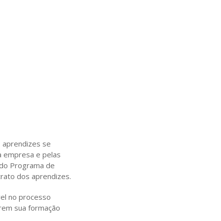
s aprendizes se
a empresa e pelas
a do Programa de
trato dos aprendizes.
vel no processo
tarem sua formação