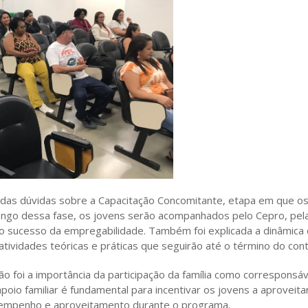
idas dúvidas sobre a Capacitação Concomitante, etapa em que o
longo dessa fase, os jovens serão acompanhados pelo Cepro, pel
ir o sucesso da empregabilidade. Também foi explicada a dinâmic
tividades teóricas e práticas que seguirão até o término do con
ão foi a importância da participação da família como corresponsá
apoio familiar é fundamental para incentivar os jovens a aprovei
esempenho e aproveitamento durante o programa.